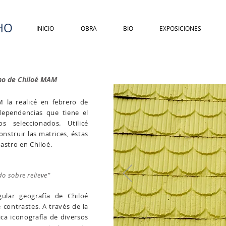
HO
INICIO
OBRA
BIO
EXPOSICIONES
no de Chiloé MAM
M la realicé en febrero de
dependencias que tiene el
 seleccionados. Utilicé
struir las matrices, éstas
astro en Chiloé.
do sobre relieve”
ular geografía de Chiloé
 contrastes. A través de la
ica iconografía de diversos